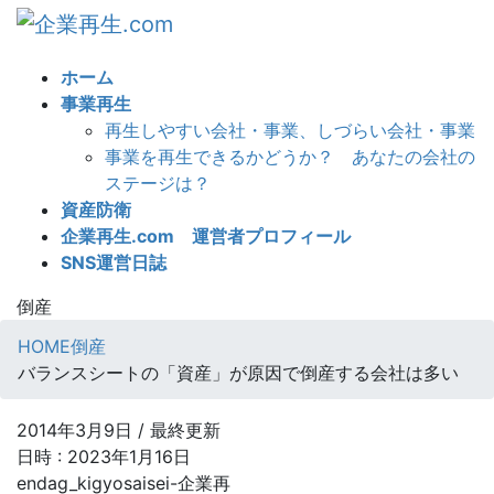
コ
ナ
ン
ビ
テ
ゲ
ホーム
ン
ー
事業再生
ツ
シ
再生しやすい会社・事業、しづらい会社・事業
へ
ョ
事業を再生できるかどうか？ あなたの会社の
ス
ン
ステージは？
キ
に
資産防衛
ッ
移
企業再生.com 運営者プロフィール
プ
動
SNS運営日誌
倒産
HOME
倒産
バランスシートの「資産」が原因で倒産する会社は多い
2014年3月9日
/ 最終更新
日時 :
2023年1月16日
endag_kigyosaisei-企業再